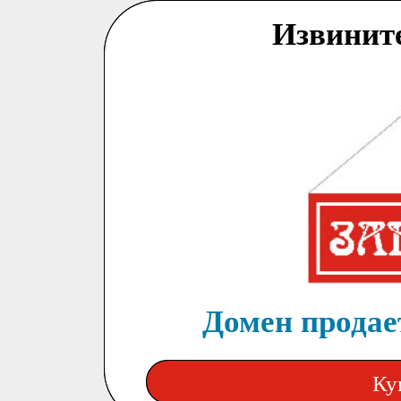
Извинит
Домен продает
Ку