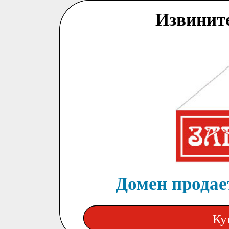
Извинит
Домен продает
Ку