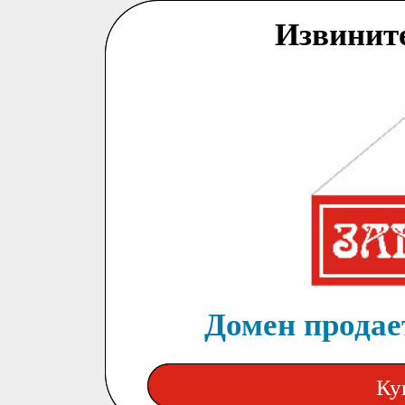
Извинит
Домен продает
Ку