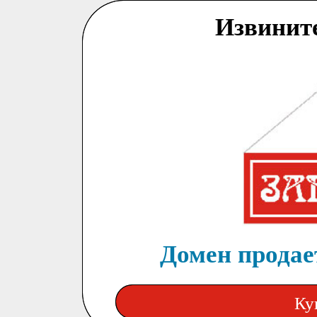
Извинит
Домен продает
Ку