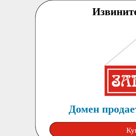
Извинит
Домен продает
Ку