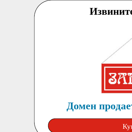
Извинит
Домен продает
Ку