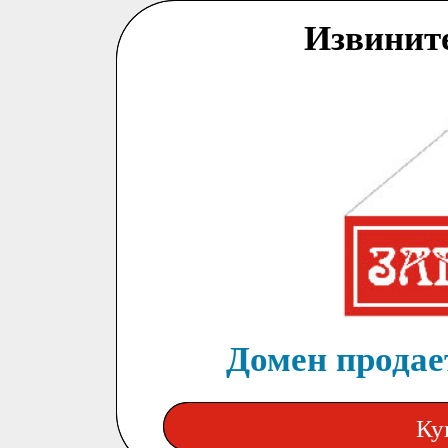
Извинит
Домен продает
Ку