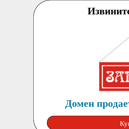
Извинит
Домен продает
Ку