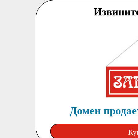
Извинит
Домен продает
Ку