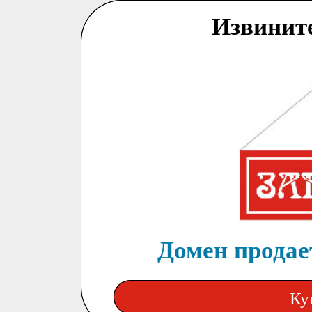
Извинит
Домен продает
Ку