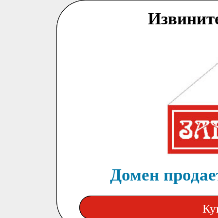
Извинит
Домен продает
Ку