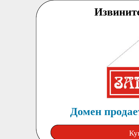
Извинит
Домен продает
Ку