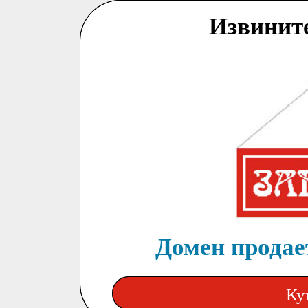
Извинит
Домен продает
Ку