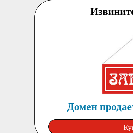
Извинит
Домен продает
Ку