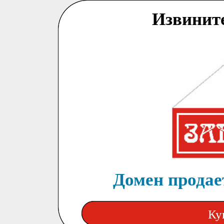
Извинит
Домен продает
Ку