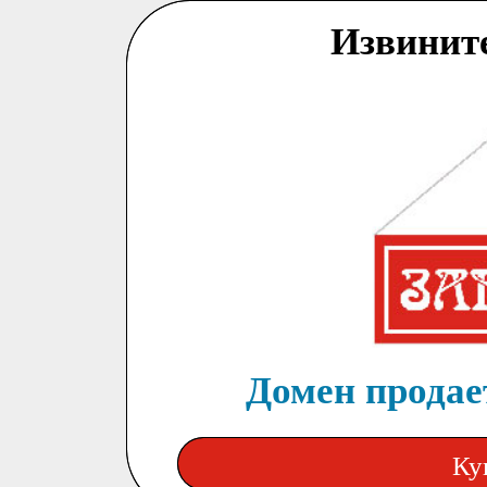
Извинит
Домен продает
Ку