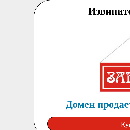
Извинит
Домен продает
Ку