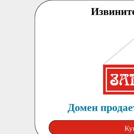
Извинит
Домен продает
Ку