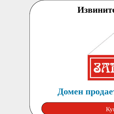
Извинит
Домен продает
Ку