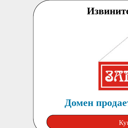
Извинит
Домен продает
Ку