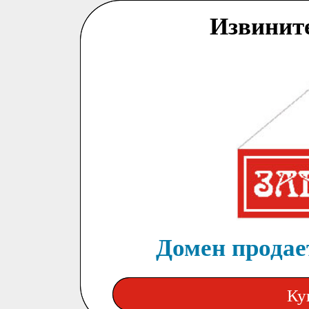
Извинит
Домен продает
Ку