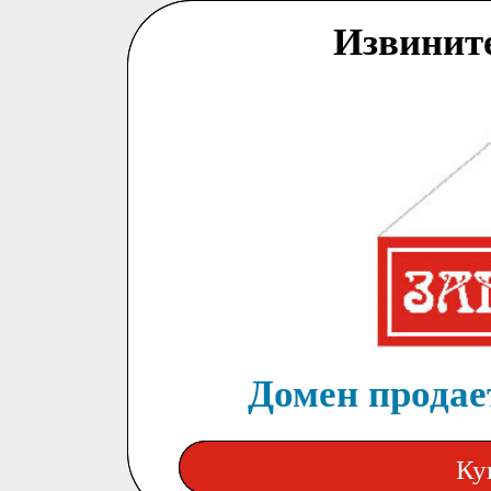
Извинит
Домен продает
Ку