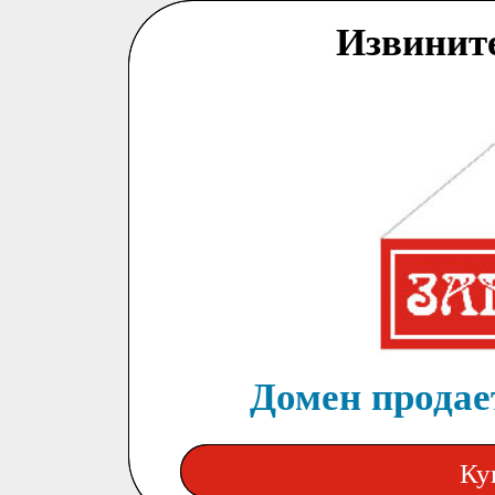
Извинит
Домен продает
Ку