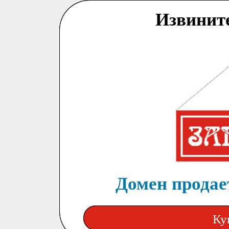
Извинит
Домен продает
Ку