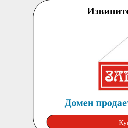
Извинит
Домен продает
Ку