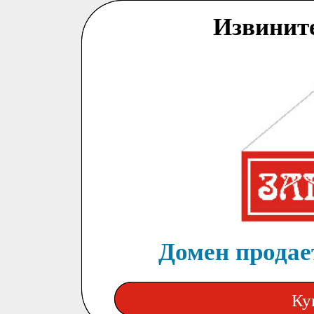
Извинит
Домен продает
Ку