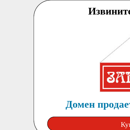
Извинит
Домен продает
Ку