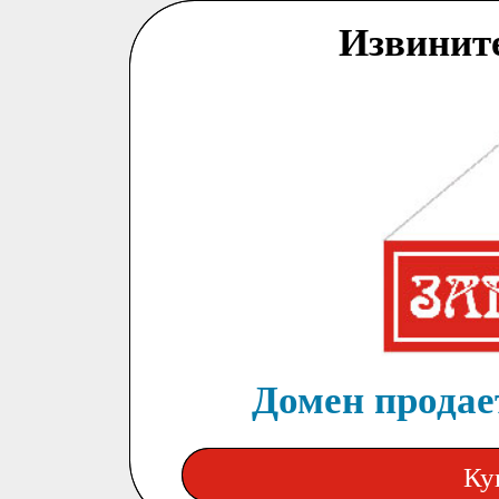
Извинит
Домен продает
Ку