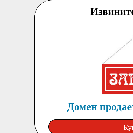
Извинит
Домен продает
Ку