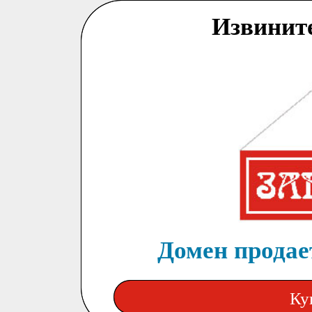
Извинит
Домен продает
Ку