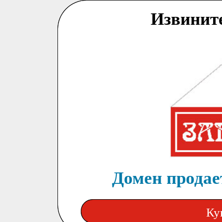
Извинит
Домен продает
Ку